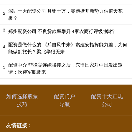
深圳十大配资公司 月销十万，零跑撕开新势力估值天花
2
板？
3
郑州配资公司 不良贷款率攀升 4家农商行评级“掉档”
配资是做什么的 《兵自风中来》索建安指挥能力差，为何
4
能做副旅长？梁北华很无奈
配资中介 菲律宾连续挨揍之后，东盟国家对中国发出邀
5
请：欢迎军舰常来
如何选择股票
配资门户
配资十大正规
技巧
导航
公司
友情链接：