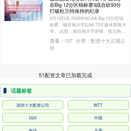
在Big 12分区锦标赛3战合砍93分
打破杜兰特保持的纪录
3月13日讯 2026年NCAA Big 12分区锦
标赛，杨百翰大学以66-73不敌休斯敦大
学。 此役，杨百翰大学前锋、状元热门
AJ·迪班萨18中7，三分5中3....
查看：
157
分类：
配资十大正规公
司
51配资文章已加载完成
话题标签
深圳十大配资公司
WTT
U20
中国
专访
主席