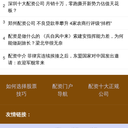
深圳十大配资公司 月销十万，零跑撕开新势力估值天花
2
板？
3
郑州配资公司 不良贷款率攀升 4家农商行评级“掉档”
配资是做什么的 《兵自风中来》索建安指挥能力差，为何
4
能做副旅长？梁北华很无奈
配资中介 菲律宾连续挨揍之后，东盟国家对中国发出邀
5
请：欢迎军舰常来
如何选择股票
配资门户
配资十大正规
技巧
导航
公司
友情链接：