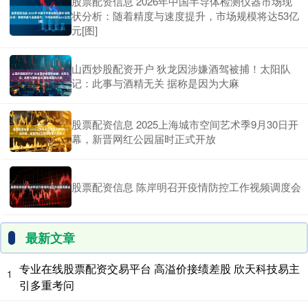
股票配资信息 2026年中国半导体检测仪器市场现
状分析：随着精度与速度提升，市场规模将达53亿
元[图]
山西炒股配资开户 狄龙因涉嫌酒驾被捕！太阳队
记：此事与酒精无关 据称是因为大麻
股票配资信息 2025上海城市空间艺术季9月30日开
幕，新晋网红公园届时正式开放
股票配资信息 陈岸明召开疫情防控工作视频调度会
最新文章
专业在线股票配资交易平台 高溢价接绩差股 欣天科技易主
1
引多重考问