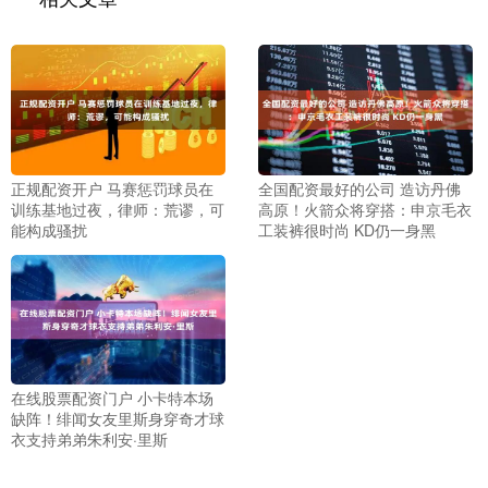
正规配资开户 马赛惩罚球员在
全国配资最好的公司 造访丹佛
训练基地过夜，律师：荒谬，可
高原！火箭众将穿搭：申京毛衣
能构成骚扰
工装裤很时尚 KD仍一身黑
在线股票配资门户 小卡特本场
缺阵！绯闻女友里斯身穿奇才球
衣支持弟弟朱利安·里斯