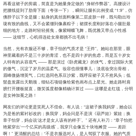
再看这裙子的剪裁，简直是为她量身定做的 “身材作弊器”。高腰设计
把腰线提到了肋骨下面（夸张一下），瞬间让腿长比例变成 “1:9”，仿
佛脖子以下全是腿；贴身的真丝面料像第二层皮肤一样，既勾勒出玲
珑有致的曲线，又不会紧绷到像裹粽子；裙摆长度刚好落在小腿肚最
细的地方，走路时轻轻摇曳，像紫蝴蝶飞舞，既优雅又带点小性感
—— 这细节，心机得连处女座都挑不出毛病！
当然，光有衣服还不够，章子怡的气质才是 “王炸”。她站在那里，眼
神里藏着的不是三十岁的青涩，也不是四十岁的焦虑，而是五十岁女
人特有的从容底气 —— 那是演过《卧虎藏龙》的侠气，拿过国际大奖
的傲气，沉淀了岁月的温柔气。妆容也很懂事儿：淡底妆突出骨相，
眉峰微扬增英气，口红选同色系豆沙紫，既呼应裙子又不抢风头；低
髻盘发露出天鹅颈，细钻石项链像给紫色画布点上星光。她走路时肩
膀打开腰板挺直，微笑弧度都像精确计算过 —— 这哪是走红毯，分明
是女神加冕之路！
网友们的评论更是笑死人不偿命。有人说：“这裙子换我妈穿，她会以
为是爸的紫衬衫改的；换我穿，妈会问是不是演《葫芦娃》紫娃；换
章子怡穿，妈会说‘这才是女人该有的样子’。” 还有人补刀：“章子怡把
艳紫穿出‘一个亿买的高级感’，我穿只会像五十块地摊货 —— 差距
啊！” 更清醒的总结：“不是衣服选对人，是人驾驭了衣服。她的气质