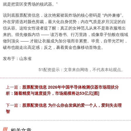
就是把雷区变秀场的核武器。”
说到底股票配资信息，这次艳紫裙装炸场的核心密码是 “内外兼修”。
外在穿搭选对颜色剪裁，最大化自身优势；内在气质是岁月沉淀的自
信从容。这给女性读者提了醒：真正的女神范儿从来不是靠衣服堆出
来的。得先修炼内功 —— 读万卷书、行万里路，或像章子怡般在领域
做到顶尖 —— 才能让衣服成为加分项而非累赘。毕竟，自带光芒时，
破布也能走出高定感；反之，裹着黄金也像移动首饰盒。
发布于：山东省
51配资提示：文章来自网络，不代表本站观点。
上一篇：
股票配资信息 2026年中国半导体检测仪器市场现状分
析：随着精度与速度提升，市场规模将达53亿元[图]
下一篇：
股票配资信息 为什么你会发疯的爱一个人，爱到失去理
智
相关文章