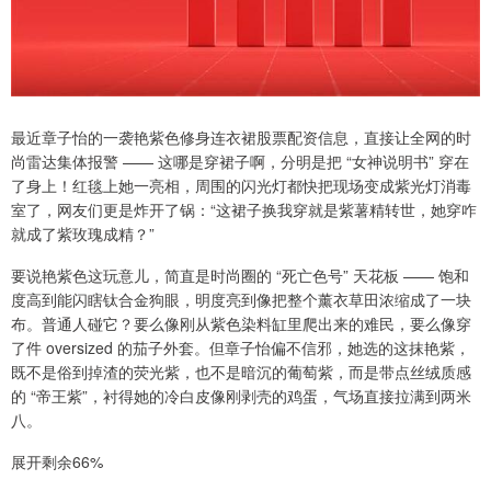
最近章子怡的一袭艳紫色修身连衣裙股票配资信息，直接让全网的时
尚雷达集体报警 —— 这哪是穿裙子啊，分明是把 “女神说明书” 穿在
了身上！红毯上她一亮相，周围的闪光灯都快把现场变成紫光灯消毒
室了，网友们更是炸开了锅：“这裙子换我穿就是紫薯精转世，她穿咋
就成了紫玫瑰成精？”
要说艳紫色这玩意儿，简直是时尚圈的 “死亡色号” 天花板 —— 饱和
度高到能闪瞎钛合金狗眼，明度亮到像把整个薰衣草田浓缩成了一块
布。普通人碰它？要么像刚从紫色染料缸里爬出来的难民，要么像穿
了件 oversized 的茄子外套。但章子怡偏不信邪，她选的这抹艳紫，
既不是俗到掉渣的荧光紫，也不是暗沉的葡萄紫，而是带点丝绒质感
的 “帝王紫”，衬得她的冷白皮像刚剥壳的鸡蛋，气场直接拉满到两米
八。
展开剩余66%